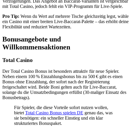
Verzögerungen. Das Angebot an Baccarat‑Varianten ist vergleichbar
mit Total Casino, jedoch fehlt ein VIP‑Programm für Live‑Spiele.
Pro Tip:
Wenn du Wert auf mehrere Tische gleichzeitig legst, wähle
ein Casino mit einer breiten Live‑Baccarat‑Palette – das erhöht deine
Flexibilität und reduziert Wartezeiten.
Bonusangebote und
Willkommensaktionen
Total Casino
Der Total Casino Bonus ist besonders attraktiv für neue Spieler.
Neben einem 100 % Einzahlungsbonus bis zu 500 € gibt es einen
Bonus ohne Einzahlung, der sofort nach der Registrierung
freigeschaltet wird. Beide Boni gelten auch für Live‑Baccarat,
solange du die Umsatzbedingungen erfüllst (30‑maliger Einsatz des
Bonusbetrags).
Für Spieler, die diese Vorteile sofort nutzen wollen,
bietet
Total Casino Bonus spielen DE
genau das, was
sie benötigen: ein schneller Einstieg und ein klar
strukturiertes Bonuspaket.