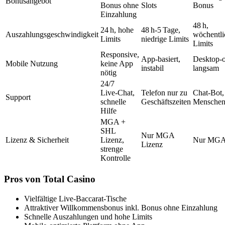
Bonusangebot
Bonus ohne
Slots
Bonus
Einzahlung
48 h,
24 h, hohe
48 h‑5 Tage,
Auszahlungsgeschwindigkeit
wöchentli
Limits
niedrige Limits
Limits
Responsive,
App‑basiert,
Desktop‑o
Mobile Nutzung
keine App
instabil
langsam
nötig
24/7
Live‑Chat,
Telefon nur zu
Chat‑Bot,
Support
schnelle
Geschäftszeiten
Mensche
Hilfe
MGA +
SHL
Nur MGA
Lizenz & Sicherheit
Lizenz,
Nur MGA
Lizenz
strenge
Kontrolle
Pros von Total Casino
Vielfältige Live‑Baccarat‑Tische
Attraktiver Willkommensbonus inkl. Bonus ohne Einzahlung
Schnelle Auszahlungen und hohe Limits