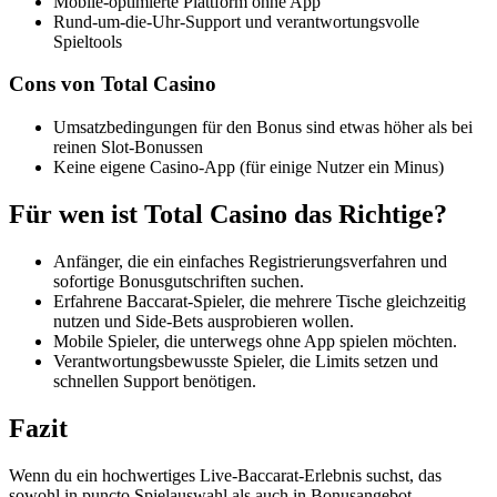
Mobile‑optimierte Plattform ohne App
Rund‑um‑die‑Uhr‑Support und verantwortungsvolle
Spieltools
Cons von Total Casino
Umsatzbedingungen für den Bonus sind etwas höher als bei
reinen Slot‑Bonussen
Keine eigene Casino‑App (für einige Nutzer ein Minus)
Für wen ist Total Casino das Richtige?
Anfänger, die ein einfaches Registrierungsverfahren und
sofortige Bonusgutschriften suchen.
Erfahrene Baccarat‑Spieler, die mehrere Tische gleichzeitig
nutzen und Side‑Bets ausprobieren wollen.
Mobile Spieler, die unterwegs ohne App spielen möchten.
Verantwortungsbewusste Spieler, die Limits setzen und
schnellen Support benötigen.
Fazit
Wenn du ein hochwertiges Live‑Baccarat‑Erlebnis suchst, das
sowohl in puncto Spielauswahl als auch in Bonusangebot,