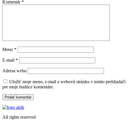
Komentár
*
Meno
*
E-mail
*
Adresa webu
Uložiť moje meno, e-mail a webovú stránku v tomto prehliadači
pre moje budúce komentáre.
All rights reserved