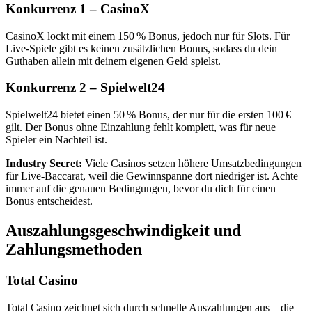
Konkurrenz 1 – CasinoX
CasinoX lockt mit einem 150 % Bonus, jedoch nur für Slots. Für
Live‑Spiele gibt es keinen zusätzlichen Bonus, sodass du dein
Guthaben allein mit deinem eigenen Geld spielst.
Konkurrenz 2 – Spielwelt24
Spielwelt24 bietet einen 50 % Bonus, der nur für die ersten 100 €
gilt. Der Bonus ohne Einzahlung fehlt komplett, was für neue
Spieler ein Nachteil ist.
Industry Secret:
Viele Casinos setzen höhere Umsatzbedingungen
für Live‑Baccarat, weil die Gewinnspanne dort niedriger ist. Achte
immer auf die genauen Bedingungen, bevor du dich für einen
Bonus entscheidest.
Auszahlungs­geschwindigkeit und
Zahlungsmethoden
Total Casino
Total Casino zeichnet sich durch schnelle Auszahlungen aus – die