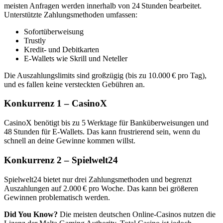
meisten Anfragen werden innerhalb von 24 Stunden bearbeitet.
Unterstützte Zahlungsmethoden umfassen:
Sofortüberweisung
Trustly
Kredit‑ und Debitkarten
E‑Wallets wie Skrill und Neteller
Die Auszahlungslimits sind großzügig (bis zu 10.000 € pro Tag),
und es fallen keine versteckten Gebühren an.
Konkurrenz 1 – CasinoX
CasinoX benötigt bis zu 5 Werktage für Banküberweisungen und
48 Stunden für E‑Wallets. Das kann frustrierend sein, wenn du
schnell an deine Gewinne kommen willst.
Konkurrenz 2 – Spielwelt24
Spielwelt24 bietet nur drei Zahlungsmethoden und begrenzt
Auszahlungen auf 2.000 € pro Woche. Das kann bei größeren
Gewinnen problematisch werden.
Did You Know?
Die meisten deutschen Online‑Casinos nutzen die