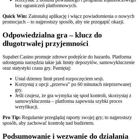
bez ograniczeń platformowych.
Quick Win:
Zainstaluj aplikację i włącz powiadomienia o nowych
promocjach – to najprostszy sposób, aby nie przegapić okazji.
Odpowiedzialna gra – klucz do
długotrwałej przyjemności
Supabet Casino promuje zdrowe podejście do hazardu. Platforma
udostępnia narzędzia takie jak limity depozytów, samowykluczenie
oraz statystyki czasu gry. Pamiętaj:
Ustal dzienny limit przed rozpoczęciem sesji.
Korzystaj z opcji „przerwa” po 60 minutach nieprzerwanej
gry.
Jeśli czujesz, że gra wymyka się spod kontroli, skorzystaj z
samowykluczenia – platforma zapewnia szybki proces
weryfikacji.
Pro Tip:
Regularnie przeglądaj raporty swojej gry; to najprostszy
sposób, aby zachować kontrolę nad budżetem.
Podsumowanie i wezwanie do działania