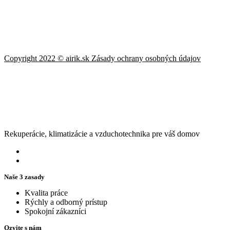
Copyright 2022 © airik.sk
Zásady ochrany osobných údaj
ov
Rekuperácie, klimatizácie a vzduchotechnika pre váš domov
Naše 3 zasady
Kvalita práce
Rýchly a odborný prístup
Spokojní zákazníci
Ozvite s nám