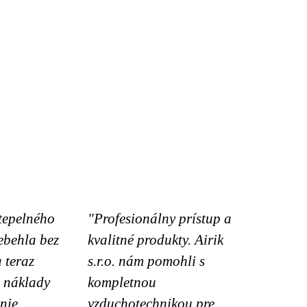
 tepelného
"Profesionálny prístup a
ebehla bez
kvalitné produkty. Airik
 teraz
s.r.o. nám pomohli s
 náklady
kompletnou
nie.
vzduchotechnikou pre