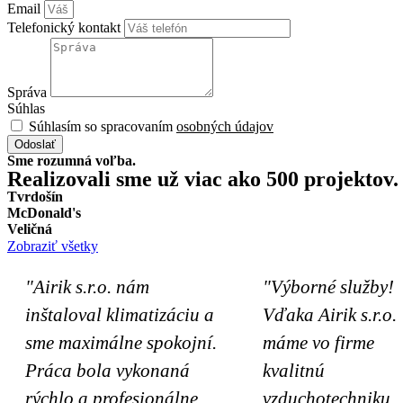
Email
Telefonický kontakt
Správa
Súhlas
Súhlasím so spracovaním
osobných údajov
Odoslať
Sme rozumná voľba.
Realizovali sme už viac ako 500 projektov.
Tvrdošín
Tvrdošín
McDonald's​
McDonald's
Veličná
STK Veličná
Zobraziť všetky
"Airik s.r.o. nám
"Výborné služby!
inštaloval klimatizáciu a
Vďaka Airik s.r.o.
sme maximálne spokojní.
máme vo firme
Práca bola vykonaná
kvalitnú
rýchlo a profesionálne.
vzduchotechniku,