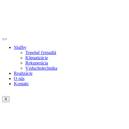
Služby
Tepelné čerpadlá
Klimatizácie
Rekuperácia
Vzduchotechnika
Realizácie
O nás
Kontakt
X