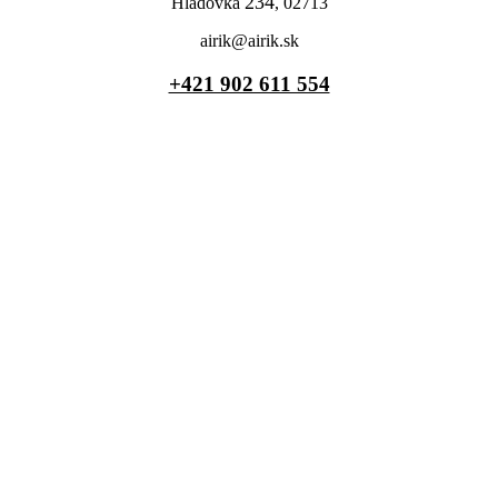
234
Hladovka
, 02713
airik@airik.sk
+421 902 611 554