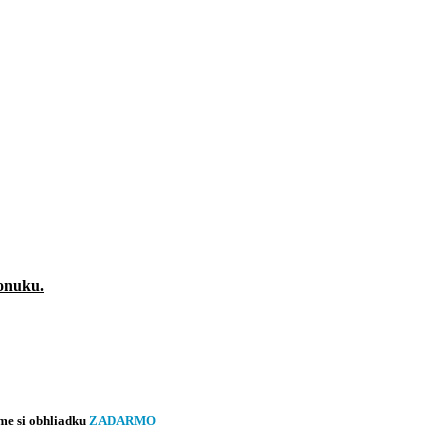
ponuku.
me si obhliadku
ZADARMO