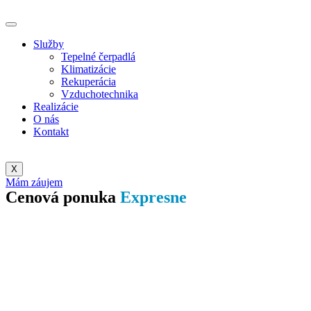
Služby
Tepelné čerpadlá
Klimatizácie
Rekuperácia
Vzduchotechnika
Realizácie
O nás
Kontakt
X
Mám záujem
Cenová ponuka
Expresne