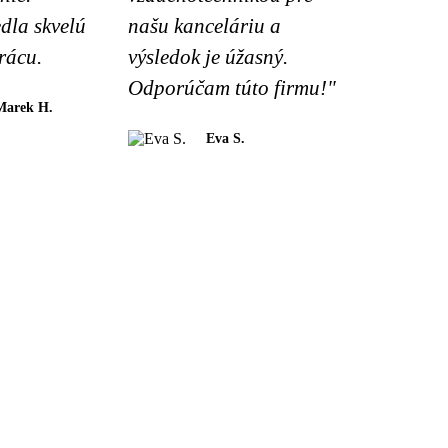
dla skvelú
našu kanceláriu a
rácu.
výsledok je úžasný.
Odporúčam túto firmu!"
Marek H.
Eva S.