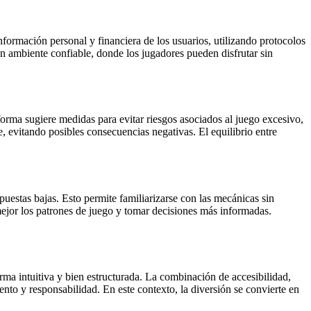
formación personal y financiera de los usuarios, utilizando protocolos
un ambiente confiable, donde los jugadores pueden disfrutar sin
forma sugiere medidas para evitar riesgos asociados al juego excesivo,
 evitando posibles consecuencias negativas. El equilibrio entre
puestas bajas. Esto permite familiarizarse con las mecánicas sin
ejor los patrones de juego y tomar decisiones más informadas.
orma intuitiva y bien estructurada. La combinación de accesibilidad,
nto y responsabilidad. En este contexto, la diversión se convierte en