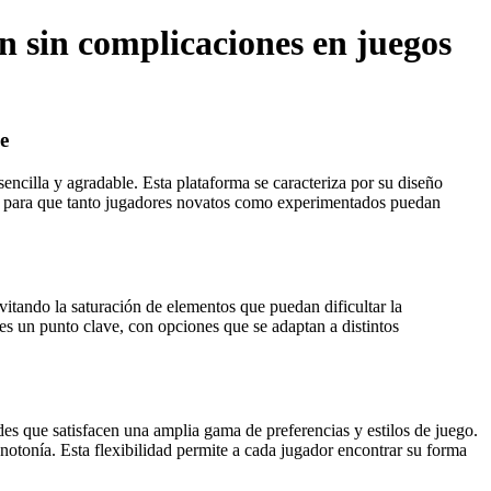
ón sin complicaciones en juegos
e
ncilla y agradable. Esta plataforma se caracteriza por su diseño
ntal para que tanto jugadores novatos como experimentados puedan
evitando la saturación de elementos que puedan dificultar la
es un punto clave, con opciones que se adaptan a distintos
des que satisfacen una amplia gama de preferencias y estilos de juego.
otonía. Esta flexibilidad permite a cada jugador encontrar su forma