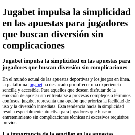
Preskočiť
Jugabet impulsa la simplicidad
na
obsah
en las apuestas para jugadores
que buscan diversión sin
complicaciones
Jugabet impulsa la simplicidad en las apuestas para
jugadores que buscan diversión sin complicaciones
En el mundo actual de las apuestas deportivas y los juegos en línea,
la plataforma
jugabet
ha destacado por ofrecer una experiencia
sencilla y accesible. Para aquellos que desean disfrutar de la
emoción de apostar sin enfrentarse a procesos complejos o términos
confusos, jugabet representa una opción que prioriza la facilidad de
uso y la diversión inmediata. Esta tendencia hacia la simplicidad
resulta especialmente atractiva para jugadores que buscan
entretenimiento sin complicaciones técnicas ni excesivos requisitos
previos.
La importancia de la sencillez en las apuestas