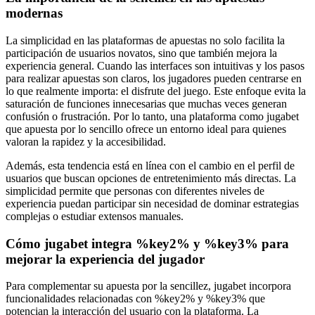
modernas
La simplicidad en las plataformas de apuestas no solo facilita la
participación de usuarios novatos, sino que también mejora la
experiencia general. Cuando las interfaces son intuitivas y los pasos
para realizar apuestas son claros, los jugadores pueden centrarse en
lo que realmente importa: el disfrute del juego. Este enfoque evita la
saturación de funciones innecesarias que muchas veces generan
confusión o frustración. Por lo tanto, una plataforma como jugabet
que apuesta por lo sencillo ofrece un entorno ideal para quienes
valoran la rapidez y la accesibilidad.
Además, esta tendencia está en línea con el cambio en el perfil de
usuarios que buscan opciones de entretenimiento más directas. La
simplicidad permite que personas con diferentes niveles de
experiencia puedan participar sin necesidad de dominar estrategias
complejas o estudiar extensos manuales.
Cómo jugabet integra %key2% y %key3% para
mejorar la experiencia del jugador
Para complementar su apuesta por la sencillez, jugabet incorpora
funcionalidades relacionadas con %key2% y %key3% que
potencian la interacción del usuario con la plataforma. La